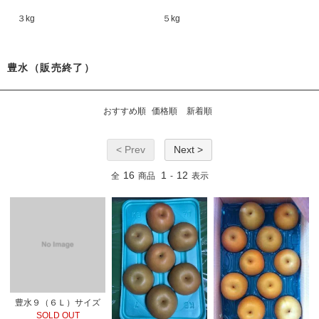
３kg
５kg
豊水（販売終了）
おすすめ順
価格順
新着順
< Prev
Next >
16
1
12
全
商品
-
表示
豊水９（６Ｌ）サイズ
SOLD OUT