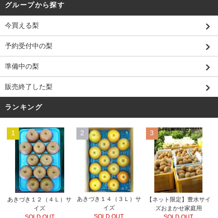
グループから探す
今買える梨
予約受付中の梨
準備中の梨
販売終了した梨
ランキング
1
2
3
あきづき１４（３Ｌ）サ
あきづき１２（４Ｌ）サ
【ネット限定】豊水サイ
イズ
イズ
ズおまかせ家庭用
SOLD OUT
SOLD OUT
SOLD OUT